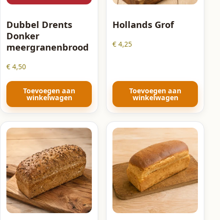
Dubbel Drents
Hollands Grof
Donker
€
4,25
meergranenbrood
€
4,50
Toevoegen aan
Toevoegen aan
winkelwagen
winkelwagen