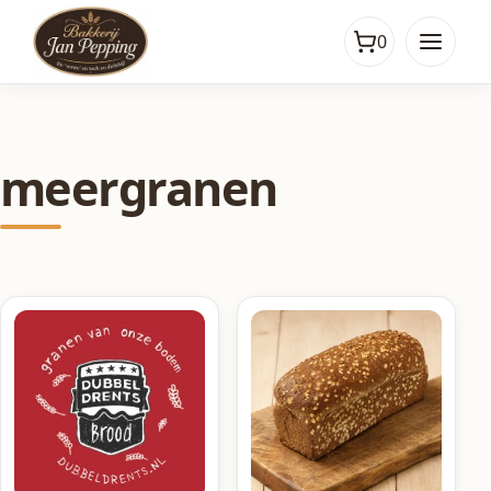
0
meergranen