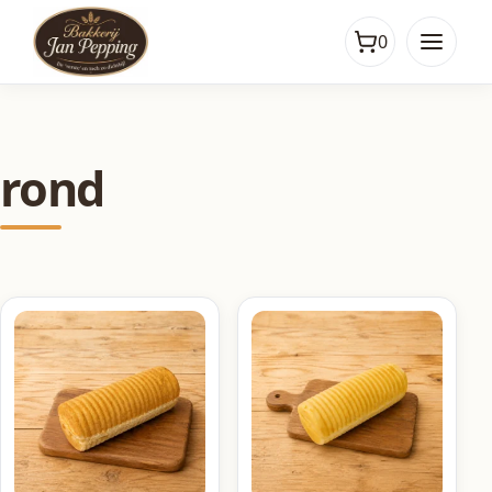
0
rond