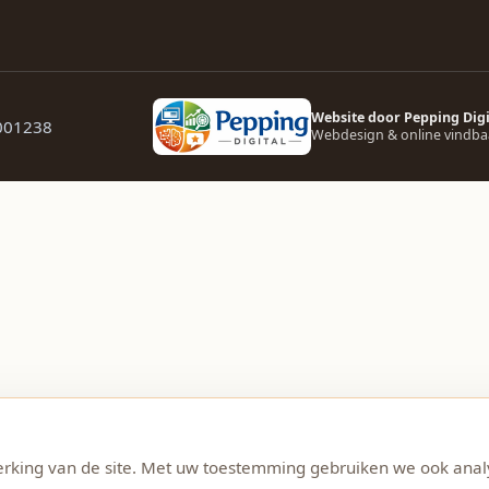
Website door Pepping Digi
4001238
Webdesign & online vindba
erking van de site. Met uw toestemming gebruiken we ook anal