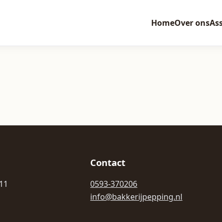
Home
Over ons
As
Contact
 11
0593-370206
info@bakkerijpepping.nl