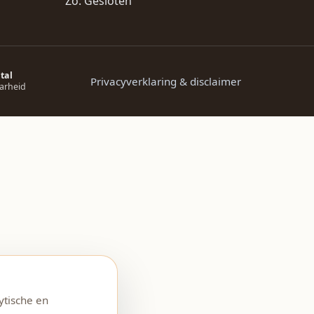
Zo: Gesloten
tal
Privacyverklaring & disclaimer
arheid
ytische en