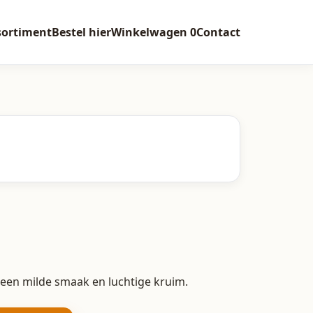
sortiment
Bestel hier
Winkelwagen
0
Contact
een milde smaak en luchtige kruim.