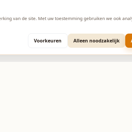
erking van de site. Met uw toestemming gebruiken we ook anal
Voorkeuren
Alleen noodzakelijk
Contact
 11
0593-370206
info@bakkerijpepping.nl