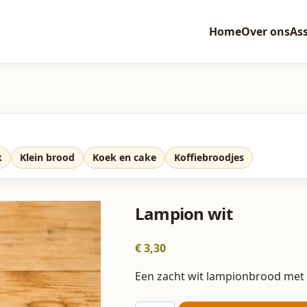
Home
Over ons
As
k
Klein brood
Koek en cake
Koffiebroodjes
Lampion wit
€
3,30
Een zacht wit lampionbrood met 