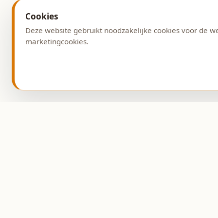
Cookies
Deze website gebruikt noodzakelijke cookies voor de w
marketingcookies.
Adres
Burg. G. v. Weezelplein
9431 AG Westerbork
Ambachtelijke bakkerij
sinds 1993.