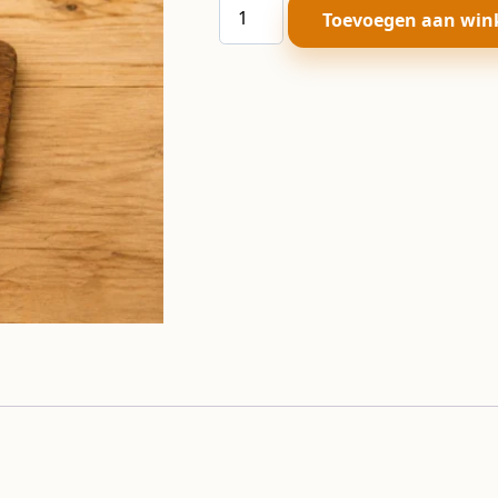
Lampion
Toevoegen aan win
wit
aantal