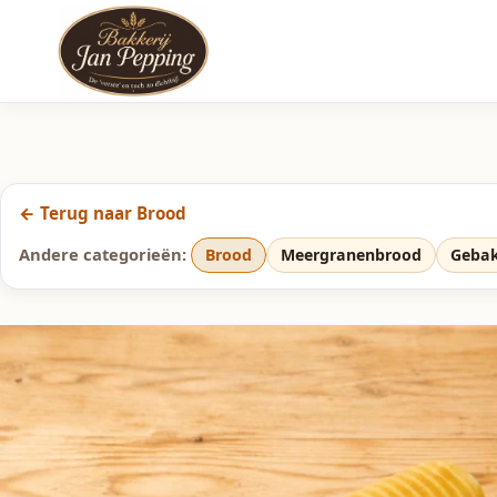
← Terug naar Brood
Andere categorieën:
Brood
Meergranenbrood
Geba