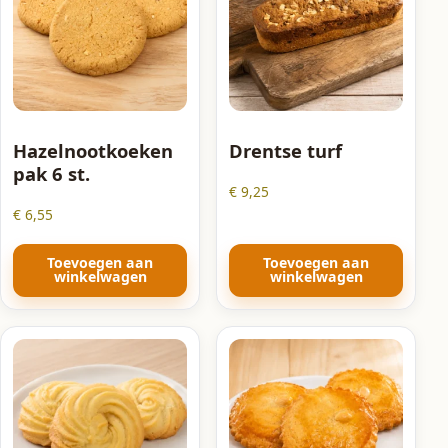
Hazelnootkoeken
Drentse turf
pak 6 st.
€
9,25
€
6,55
Toevoegen aan
Toevoegen aan
winkelwagen
winkelwagen