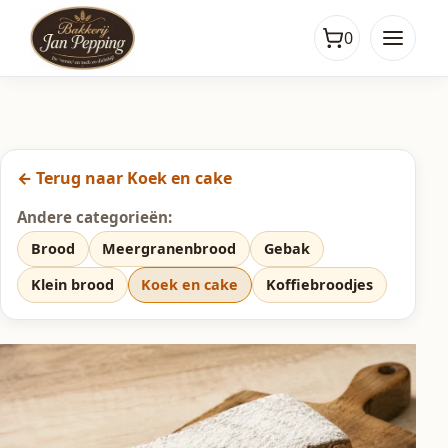
0
← Terug naar Koek en cake
Andere categorieën:
Brood
Meergranenbrood
Gebak
Klein brood
Koek en cake
Koffiebroodjes