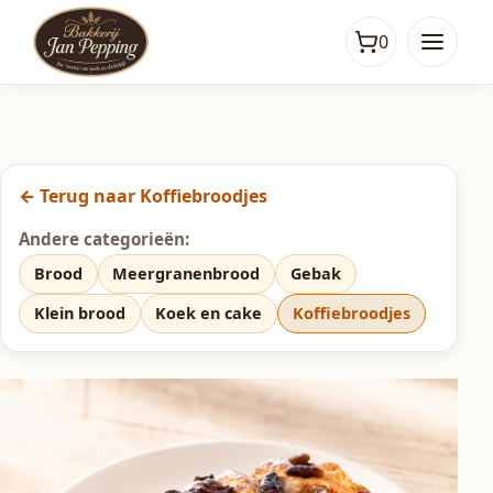
0
← Terug naar Koffiebroodjes
Andere categorieën:
Brood
Meergranenbrood
Gebak
Klein brood
Koek en cake
Koffiebroodjes