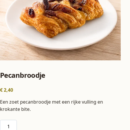
Pecanbroodje
€
2,40
Een zoet pecanbroodje met een rijke vulling en
krokante bite.
Pecanbroodje