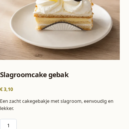
Slagroomcake gebak
€
3,10
Een zacht cakegebakje met slagroom, eenvoudig en
lekker.
Slagroomcake