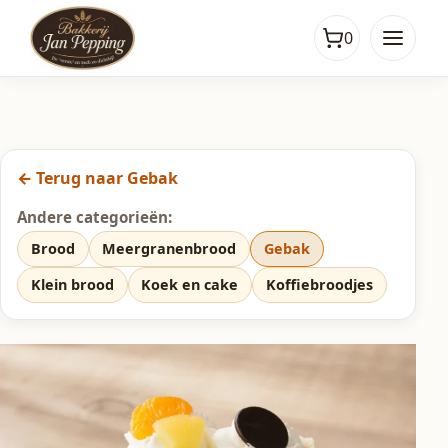
0
← Terug naar Gebak
Andere categorieën:
Brood
Meergranenbrood
Gebak
Klein brood
Koek en cake
Koffiebroodjes