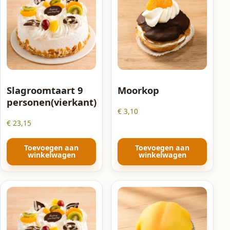
Slagroomtaart 9
Moorkop
personen(vierkant)
€
3,10
€
23,15
Toevoegen aan
Toevoegen aan
winkelwagen
winkelwagen