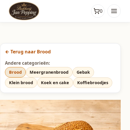
0
← Terug naar Brood
Andere categorieën:
Brood
Meergranenbrood
Gebak
Klein brood
Koek en cake
Koffiebroodjes