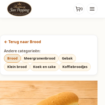
0
← Terug naar Brood
Andere categorieën:
Brood
Meergranenbrood
Gebak
Klein brood
Koek en cake
Koffiebroodjes