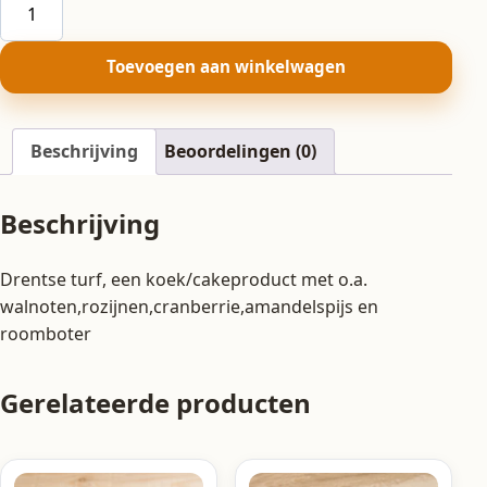
Drentse
turf
aantal
Toevoegen aan winkelwagen
Beschrijving
Beoordelingen (0)
Beschrijving
Drentse turf, een koek/cakeproduct met o.a.
walnoten,rozijnen,cranberrie,amandelspijs en
roomboter
Gerelateerde producten