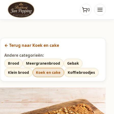
0
← Terug naar Koek en cake
Andere categorieën:
Brood
Meergranenbrood
Gebak
Klein brood
Koek en cake
Koffiebroodjes