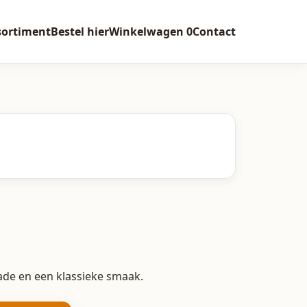
sortiment
Bestel hier
Winkelwagen
0
Contact
ade en een klassieke smaak.