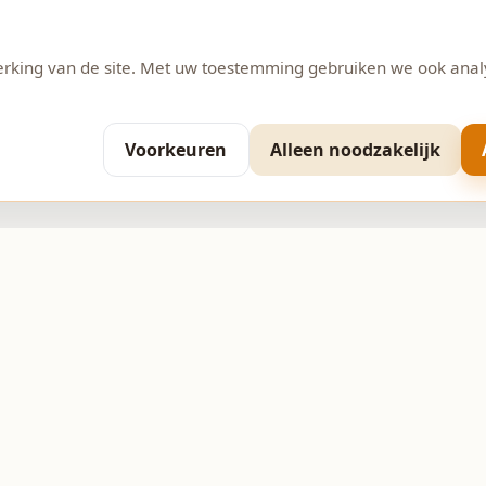
erking van de site. Met uw toestemming gebruiken we ook anal
Voorkeuren
Alleen noodzakelijk
Contact
 11
0593-370206
info@bakkerijpepping.nl