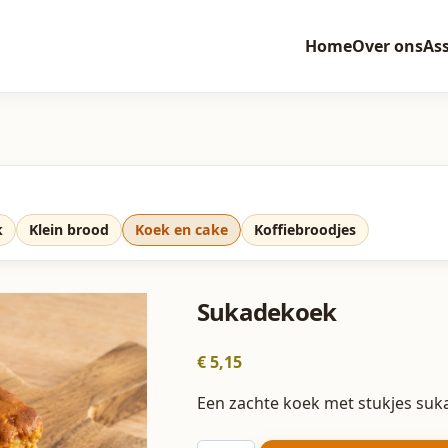
Home
Over ons
As
k
Klein brood
Koek en cake
Koffiebroodjes
Sukadekoek
€
5,15
Een zachte koek met stukjes suk