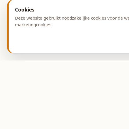
Cookies
Deze website gebruikt noodzakelijke cookies voor de w
marketingcookies.
Adres
Burg. G. v. Weezelplein
9431 AG Westerbork
Ambachtelijke bakkerij
sinds 1993.