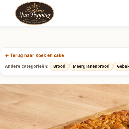
← Terug naar Koek en cake
Andere categorieën:
Brood
Meergranenbrood
Geba