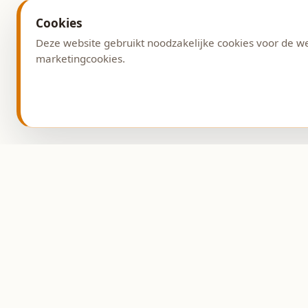
Cookies
Deze website gebruikt noodzakelijke cookies voor de w
marketingcookies.
Adres
Burg. G. v. Weezelplein
9431 AG Westerbork
Ambachtelijke bakkerij
sinds 1993.