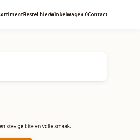
sortiment
Bestel hier
Winkelwagen
0
Contact
n stevige bite en volle smaak.