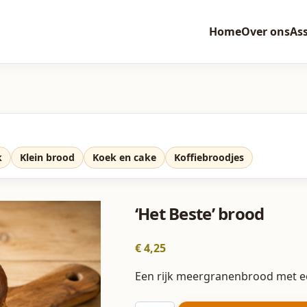
Home
Over ons
As
k
Klein brood
Koek en cake
Koffiebroodjes
‘Het Beste’ brood
€
4,25
Een rijk meergranenbrood met ee