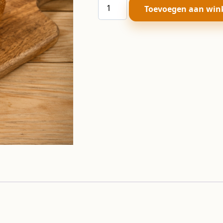
'Het
Toevoegen aan win
Beste'
brood
aantal