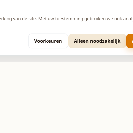
erking van de site. Met uw toestemming gebruiken we ook anal
Voorkeuren
Alleen noodzakelijk
Contact
 11
0593-370206
info@bakkerijpepping.nl