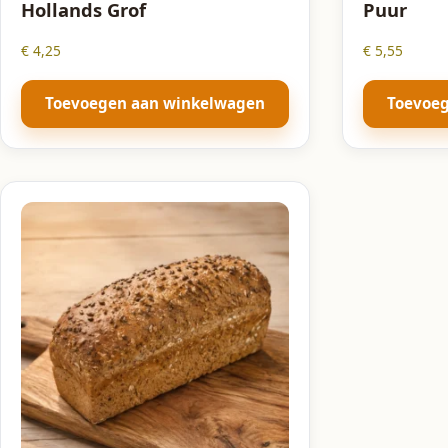
Hollands Grof
Puur
€
4,25
€
5,55
Toevoegen aan winkelwagen
Toevoe