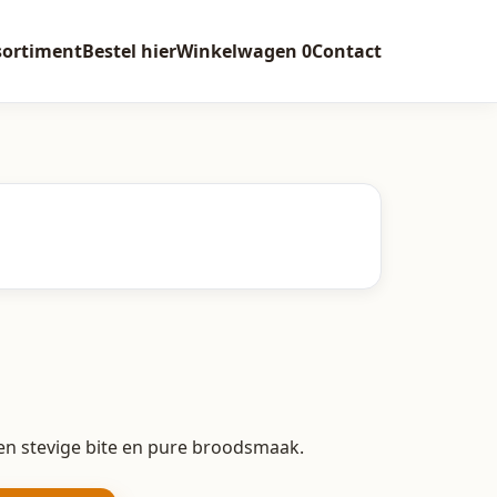
sortiment
Bestel hier
Winkelwagen
0
Contact
n stevige bite en pure broodsmaak.