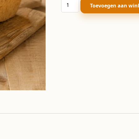
Puur
Toevoegen aan win
aantal