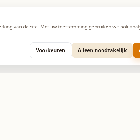
erking van de site. Met uw toestemming gebruiken we ook anal
Voorkeuren
Alleen noodzakelijk
Contact
 11
0593-370206
info@bakkerijpepping.nl