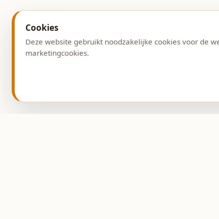
Cookies
Deze website gebruikt noodzakelijke cookies voor de w
marketingcookies.
Adres
Burg. G. v. Weezelplein
9431 AG Westerbork
Ambachtelijke bakkerij
sinds 1993.