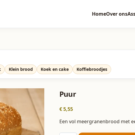
Home
Over ons
As
k
Klein brood
Koek en cake
Koffiebroodjes
Puur
€
5,55
Een vol meergranenbrood met ee