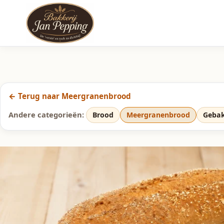
← Terug naar Meergranenbrood
Andere categorieën:
Brood
Meergranenbrood
Geba