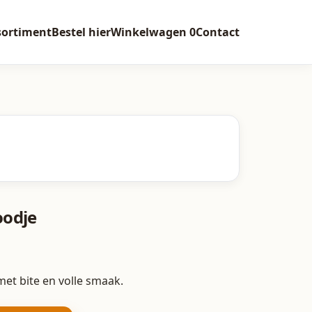
sortiment
Bestel hier
Winkelwagen
0
Contact
oodje
t bite en volle smaak.