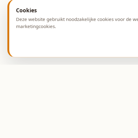
Cookies
Deze website gebruikt noodzakelijke cookies voor de w
marketingcookies.
Adres
Burg. G. v. Weezelplein
9431 AG Westerbork
Ambachtelijke bakkerij
sinds 1993.