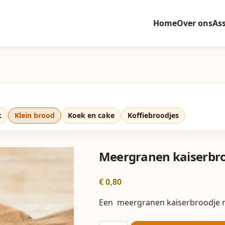
Home
Over ons
As
k
Klein brood
Koek en cake
Koffiebroodjes
Meergranen kaiserbr
€
0,80
Een meergranen kaiserbroodje me