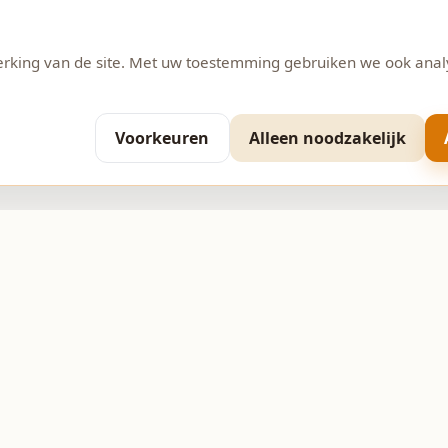
erking van de site. Met uw toestemming gebruiken we ook anal
Voorkeuren
Alleen noodzakelijk
Contact
 11
0593-370206
info@bakkerijpepping.nl