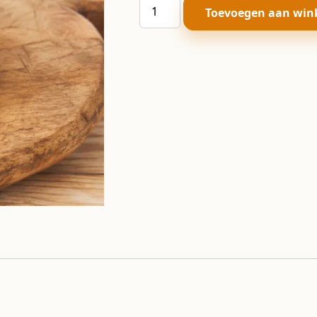
Meergranen
Toevoegen aan win
kaiserbroodje
aantal