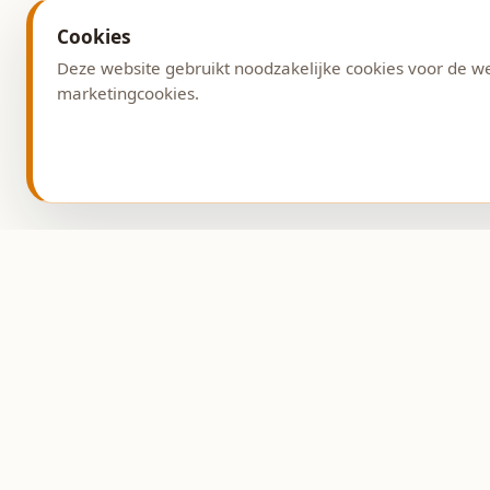
Cookies
Deze website gebruikt noodzakelijke cookies voor de w
marketingcookies.
Adres
Burg. G. v. Weezelplein
9431 AG Westerbork
Ambachtelijke bakkerij
sinds 1993.