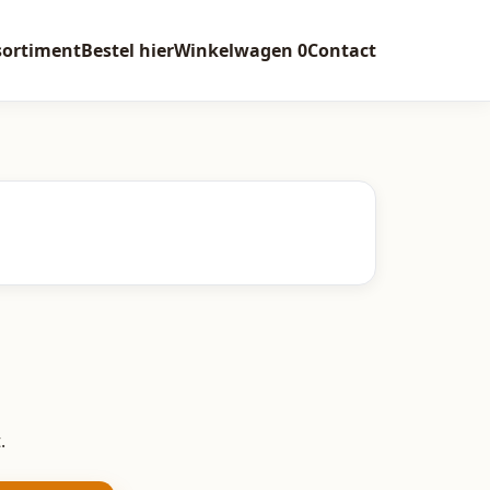
sortiment
Bestel hier
Winkelwagen
0
Contact
.