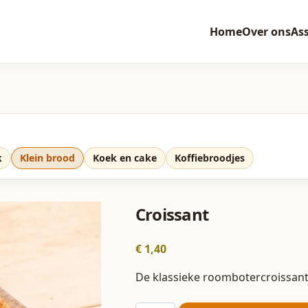
Home
Over ons
As
k
Klein brood
Koek en cake
Koffiebroodjes
Croissant
€
1,40
De klassieke roombotercroissant