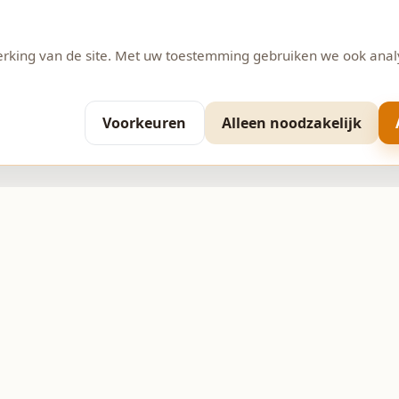
erking van de site. Met uw toestemming gebruiken we ook anal
Voorkeuren
Alleen noodzakelijk
Contact
 11
0593-370206
info@bakkerijpepping.nl