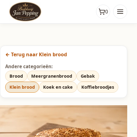
0
← Terug naar Klein brood
Andere categorieën:
Brood
Meergranenbrood
Gebak
Klein brood
Koek en cake
Koffiebroodjes