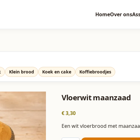
Home
Over ons
As
k
Klein brood
Koek en cake
Koffiebroodjes
Vloerwit maanzaad
€
3,30
Een wit vloerbrood met maanzaad