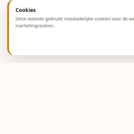
Cookies
Deze website gebruikt noodzakelijke cookies voor de w
marketingcookies.
Adres
Burg. G. v. Weezelplein
9431 AG Westerbork
Ambachtelijke bakkerij
sinds 1993.