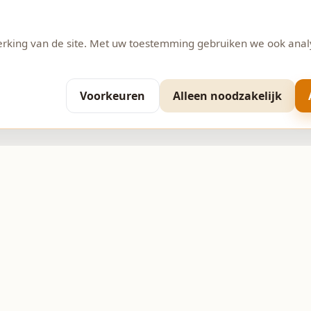
erking van de site. Met uw toestemming gebruiken we ook anal
Voorkeuren
Alleen noodzakelijk
Contact
 11
0593-370206
info@bakkerijpepping.nl