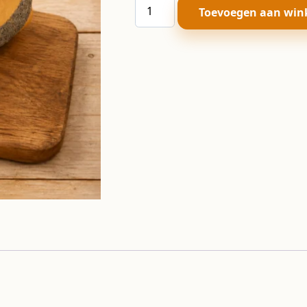
Vloerwit
Toevoegen aan win
maanzaad
aantal