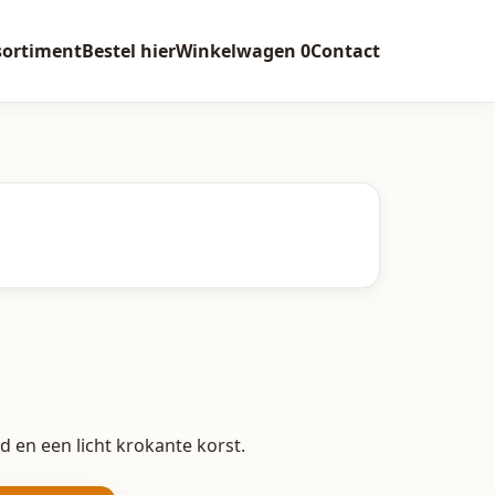
sortiment
Bestel hier
Winkelwagen
0
Contact
 en een licht krokante korst.